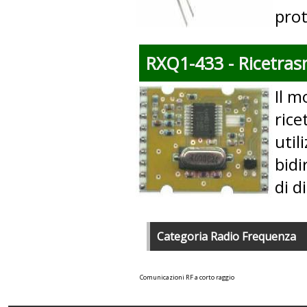
prot
RXQ1-433 - Ricetras
Il 
rice
util
bidi
di d
Categoria Radio Frequenza
Comunicazioni RF a corto raggio