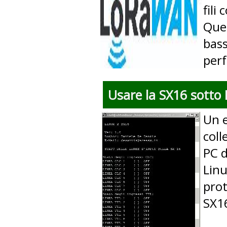
fili
Ques
bass
perf
Usare la SX16 sotto 
Un 
coll
PC d
Linu
prot
SX16