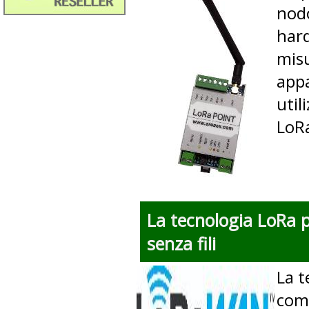
nodo
hard
misu
appa
util
LoR
La tecnologia LoRa 
senza fili
La t
comu