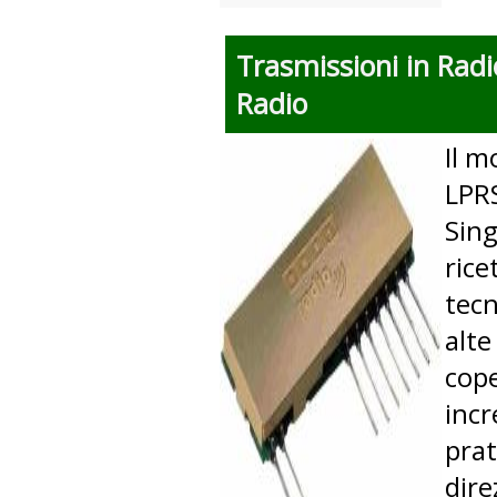
Trasmissioni in Radi
Radio
Il m
LPRS
Sing
rice
tecn
alte
cope
incr
prat
dire