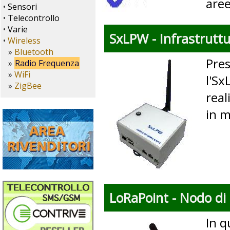
aree
•
Sensori
•
Telecontrollo
•
Varie
SxLPW - Infrastrutt
•
Wireless
»
Bluetooth
Pres
»
Radio Frequenza
»
WiFi
l'Sx
»
ZigBee
real
in 
LoRaPoint - Nodo di
In q