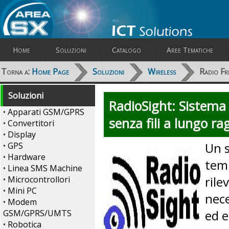
Home
Soluzioni
Catalogo
Aree Tematiche
Torna a:
Home Page
Soluzioni
Wireless
Radio Fr
Soluzioni
RadioSight: Sistema
•
Apparati GSM/GPRS
senza fili a lungo ra
•
Convertitori
•
Display
Un s
•
GPS
•
Hardware
temp
•
Linea SMS Machine
rile
•
Microcontrollori
•
Mini PC
nece
•
Modem
ed e
GSM/GPRS/UMTS
•
Robotica