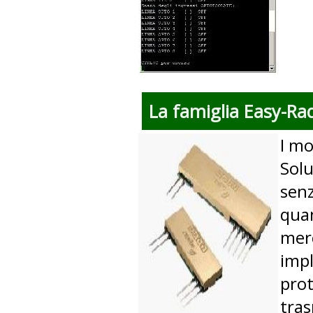
La famiglia Easy-Ra
I mo
Solu
senz
quan
merc
impl
prot
tras