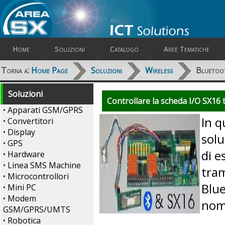
Home
Soluzioni
Catalogo
Aree Tematiche
Torna a:
Home Page
Soluzioni
Wireless
Bluetoo
Soluzioni
Controllare la scheda I/O SX16 
•
Apparati GSM/GPRS
In q
•
Convertitori
•
Display
solu
•
GPS
di 
•
Hardware
•
Linea SMS Machine
tram
•
Microcontrollori
Blue
•
Mini PC
•
Modem
nom
GSM/GPRS/UMTS
•
Robotica