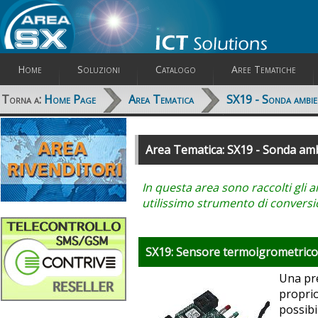
Home
Soluzioni
Catalogo
Aree Tematiche
Torna a:
Home Page
Area Tematica
SX19 - Sonda ambie
Area Tematica: SX19 - Sonda am
In questa area sono raccolti gli 
utilissimo strumento di conversi
SX19: Sensore termoigrometrico 
Una pre
proprio
possibi