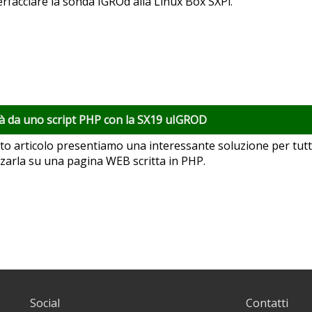
erfacciare la sonda IGROd alla Linux Box SXPi.
à da uno script PHP con la SX19 uIGROD
to articolo presentiamo una interessante soluzione per tutt
zzarla su una pagina WEB scritta in PHP.
Social
Contatti