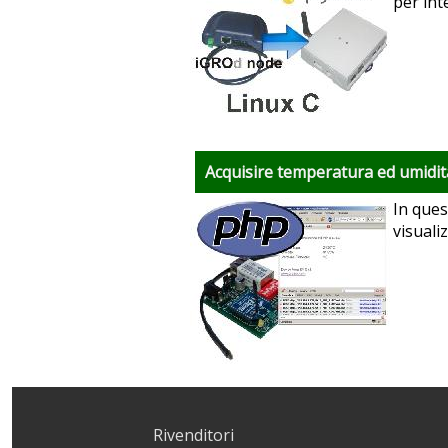
per int
Acquisire temperatura ed umidit
In ques
visuali
Rivenditori