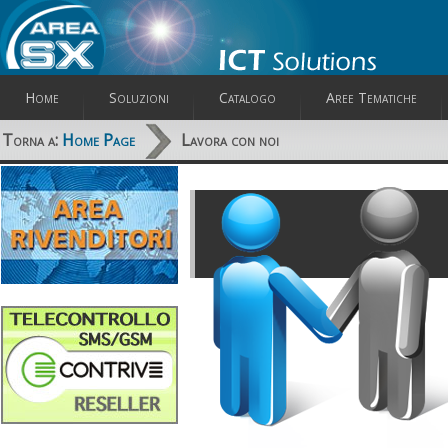
Home
Soluzioni
Catalogo
Aree Tematiche
Torna a:
Home Page
Lavora con noi