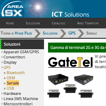
Home
Soluzioni
Catalogo
Aree Tematiche
Torna a:
Home Page
Soluzioni
GPS
Seriale
Soluzioni
Gamma di terminali 2G e 3G da 
•
Apparati GSM/GPRS
Vi pr
•
Convertitori
di ter
•
Display
locali
•
GPS
»
Bluetooth
»
OEM
»
Seriale
»
USB
•
Hardware
•
Linea SMS Machine
•
Microcontrollori