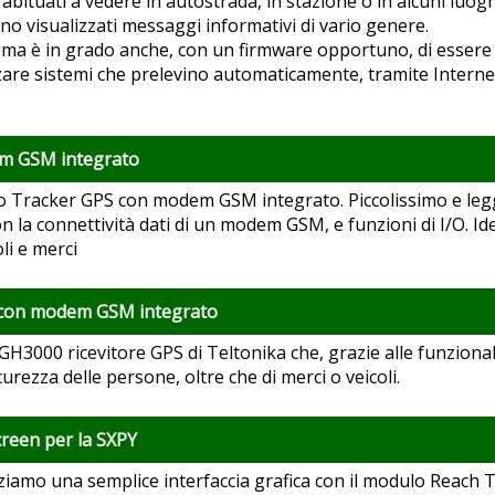
abituati a vedere in autostrada, in stazione o in alcuni luoghi
o visualizzati messaggi informativi di vario genere.
tema è in grado anche, con un firmware opportuno, di essere
zare sistemi che prelevino automaticamente, tramite Internet
m GSM integrato
 Tracker GPS con modem GSM integrato. Piccolissimo e legge
n la connettività dati di un modem GSM, e funzioni di I/O. Idea
li e merci
 con modem GSM integrato
 GH3000 ricevitore GPS di Teltonika che, grazie alle funzion
icurezza delle persone, oltre che di merci o veicoli.
creen per la SXPY
ziamo una semplice interfaccia grafica con il modulo Reach