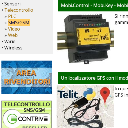
•
Sensori
Mobi.Control - Mobi.Key - Mobi.
•
Telecontrollo
Si rin
»
PLC
gamma
»
SMS/GSM
»
Video
»
Web
•
Varie
•
Wireless
Un localizzatore GPS con il mo
In que
GPS in