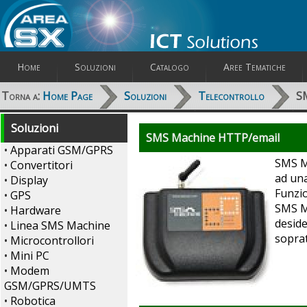
Home
Soluzioni
Catalogo
Aree Tematiche
Torna a:
Home Page
Soluzioni
Telecontrollo
S
Soluzioni
SMS Machine HTTP/email
•
Apparati GSM/GPRS
SMS Ma
•
Convertitori
ad una
•
Display
Funzio
•
GPS
SMS M
•
Hardware
deside
•
Linea SMS Machine
sopra
•
Microcontrollori
•
Mini PC
•
Modem
GSM/GPRS/UMTS
•
Robotica