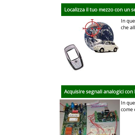
Localizza il tuo mezzo con un s
In que
che al
Acquisire segnali analogici con 
In que
come c