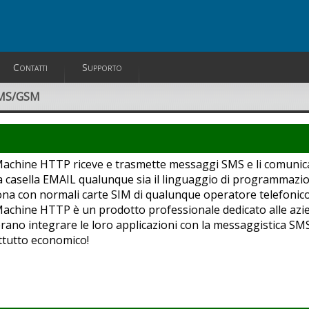
Contatti
Supporto
MS/GSM
chine HTTP riceve e trasmette messaggi SMS e li comunica 
 casella EMAIL qualunque sia il linguaggio di programmazion
na con normali carte SIM di qualunque operatore telefonico 
achine HTTP è un prodotto professionale dedicato alle azie
rano integrare le loro applicazioni con la messaggistica SM
ttutto economico!