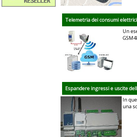
Telemetria dei consumi elettric
Un ese
GSM4
Espandere ingressi e uscite de
In que
una s