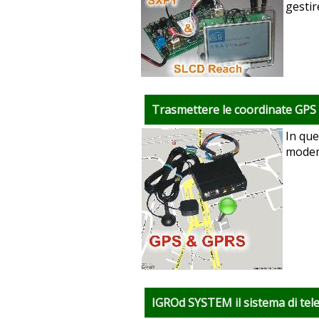
gesti
Trasmettere le coordinate GPS
In que
modem
IGROd SYSTEM il sistema di tel