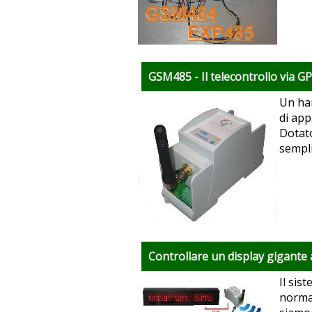
GSM485 - Il telecontrollo via GP
Un har
di app
Dotato
sempl
Controllare un display gigante
Il sis
normal