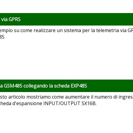
i via GPRS
mpio su come realizzare un sistema per la telemetria via GPR
85
lla GSM485 collegando la scheda EXP485
sto articolo mostriamo come aumentare il numero di ingressi
cheda d'espansione INPUT/OUTPUT SX16B.