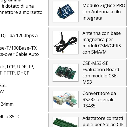
Modulo ZigBee PRO
 è dotato di una
con Antenna a filo
nnettore a morsetto
integrata
Antenna con base
D) - da 1200bps a
magnetica per
moduli GSM/GPRS
Base-T/100Base-TX
con SMA/M
ss-over Cable Auto
CSE-M53-SE
ack,TCP, UDP, IP,
Evaluation Board
ET TFTP, DHCP,
con modulo CSE-
M53
 SSL
5V
Convertitore da
RS232 a seriale
x 24mm
RS485
40 a 85 °C
Adattatore contatti
puliti per Sollae CIE-