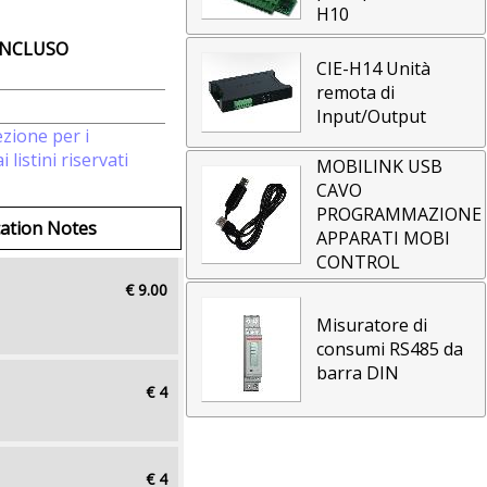
H10
INCLUSO
CIE-H14 Unità
remota di
Input/Output
zione per i
 listini riservati
MOBILINK USB
CAVO
PROGRAMMAZIONE
cation Notes
APPARATI MOBI
CONTROL
€ 9.00
Misuratore di
consumi RS485 da
barra DIN
€ 4
€ 4