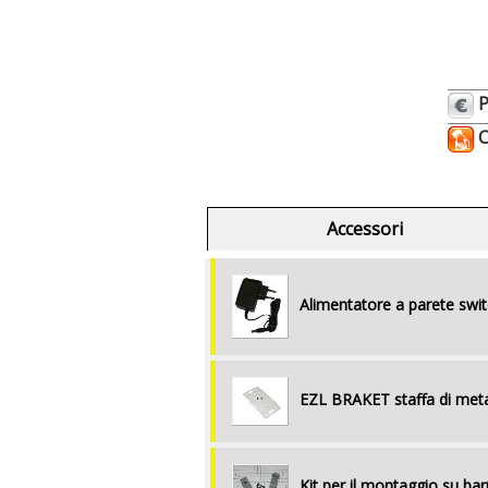
P
C
Accessori
Alimentatore a parete swi
EZL BRAKET staffa di metal
Kit per il montaggio su ba