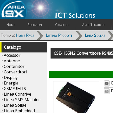
Home
Soluzioni
Catalogo
Aree Tematiche
Torna a:
Home Page
Listino Prodotti
Linea Sollae
Catalogo
CSE-H55N2 Convertitore RS485/R
•
Accessori
•
Antenne
•
Contenitori
•
Convertitori
•
Display
•
Energia
C
•
GSM/UMTS
D
•
Linea Contrive
•
Linea SMS Machine
•
Linea Sollae
•
Linux Embedded