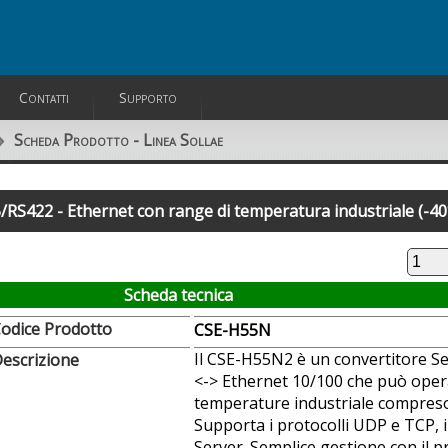
Contatti
Supporto
Scheda Prodotto - Linea Sollae
S422 - Ethernet con range di temperatura industriale (-40
Scheda tecnica
odice Prodotto
CSE-H55N
Il CSE-H55N2 è un convertitore S
escrizione
<-> Ethernet 10/100 che può oper
temperature industriale compreso 
Supporta i protocolli UDP e TCP, i
Server. Semplice gestione con il