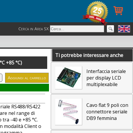
Cerca in Area SX
Ti potrebbe interessare anche
°C +85 °C)
Interfaccia seriale
per display LCD
multiplexabile
Cavo flat 9 poli con
eriale RS488/RS422
connettore seriale
are nel range di
DB9 femmina
tra -40 e +85 °C.
n modalità Client o
 programma