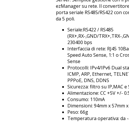
ezManager su rete. Il convertitore
porta seriale RS485/RS422 con co
da 5 poli.
Seriale:RS422 / RS485
(RX+,RX-,GND/TRX+,TRX-,GN
230400 bps
Interfaccia di rete: RJ45 10
Speed Auto Sense, 1:1 o Cro
Sense
Protocolli: IPv4/IPv6 Dual st
ICMP, ARP, Ethernet, TELN
PPPoE, DNS, DDNS
Sicurezza: filtro su IP,MAC e
Alimentazione: CC +5V +/- 0.
Consumo: 110mA
Dimensioni: 94mm x 57mm 
Peso: 66g
Temperatura operativa: da -