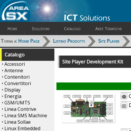
Home
Soluzioni
Catalogo
Aree Tematiche
Torna a:
Home Page
Listino Prodotti
Site Player
Catalogo
Site Player Development Kit
•
Accessori
•
Antenne
•
Contenitori
•
Convertitori
•
Display
•
Energia
C
•
GSM/UMTS
D
•
Linea Contrive
•
Linea SMS Machine
•
Linea Sollae
•
Linux Embedded