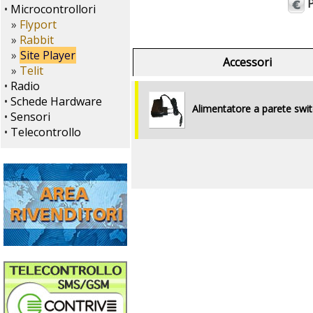
P
•
Microcontrollori
»
Flyport
»
Rabbit
»
Site Player
Accessori
»
Telit
•
Radio
•
Schede Hardware
Alimentatore a parete swi
•
Sensori
•
Telecontrollo