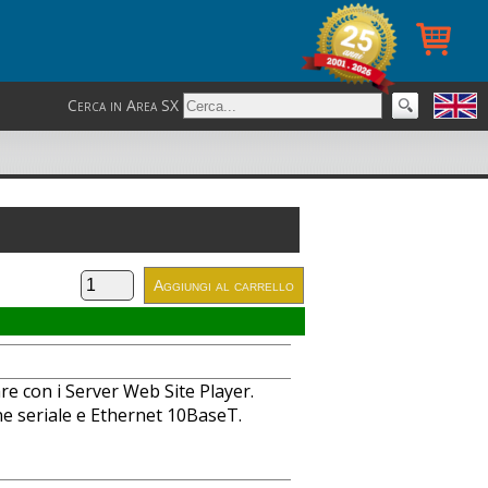
Cerca in Area SX
are con i Server Web Site Player.
ne seriale e Ethernet 10BaseT.